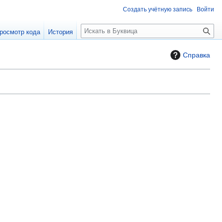
Создать учётную запись
Войти
П
росмотр кода
История
о
и
Справка
с
к