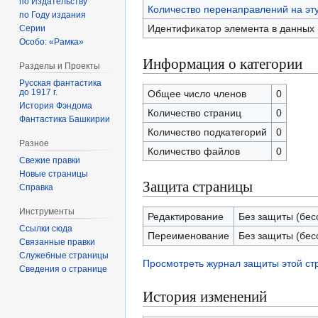
по Издательству
Количество перенаправлений на эт
по Году издания
Идентификатор элемента в данных
Серии
Особо: «Рамка»
Информация о категории
Разделы и Проекты
Русская фантастика
до 1917 г.
Общее число членов
0
История Фэндома
Количество страниц
0
Фантастика Башкирии
Количество подкатегорий
0
Разное
Количество файлов
0
Свежие правки
Новые страницы
Защита страницы
Справка
Инструменты
Редактирование
Без защиты (бес
Ссылки сюда
Переименование
Без защиты (бес
Связанные правки
Служебные страницы
Просмотреть журнал защиты этой с
Сведения о странице
История изменений