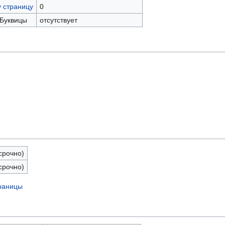
у страницу
0
 Буквицы
отсутствует
срочно)
срочно)
траницы