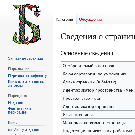
Категория
Обсуждение
Сведения о страниц
Основные сведения
Перейти
Перейти
к
к
Заглавная страница
навигации
поиску
Отображаемый заголовок
Персоналии
Ключ сортировки по умолчанию
Персоны по алфавиту
Книжные издания по
Длина страницы (в байтах)
авторам
Идентификатор пространства имён
Периодика
Пространство имён
Издания
Идентификатор страницы
Фантастика в
периодике
Язык страницы
Модель содержимого страницы
Книги
по Месту издания
Индексация поисковыми роботами