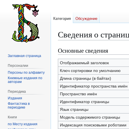
Категория
Обсуждение
Сведения о страни
Основные сведения
Перейти
Перейти
к
к
Заглавная страница
навигации
поиску
Отображаемый заголовок
Персоналии
Ключ сортировки по умолчанию
Персоны по алфавиту
Книжные издания по
Длина страницы (в байтах)
авторам
Идентификатор пространства имён
Периодика
Пространство имён
Издания
Идентификатор страницы
Фантастика в
периодике
Язык страницы
Модель содержимого страницы
Книги
по Месту издания
Индексация поисковыми роботами