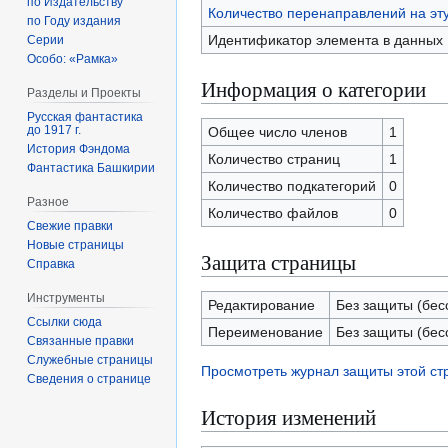
по Издательству
Количество перенаправлений на эт
по Году издания
Идентификатор элемента в данных
Серии
Особо: «Рамка»
Информация о категории
Разделы и Проекты
Русская фантастика
до 1917 г.
Общее число членов
1
История Фэндома
Количество страниц
1
Фантастика Башкирии
Количество подкатегорий
0
Разное
Количество файлов
0
Свежие правки
Новые страницы
Защита страницы
Справка
Инструменты
Редактирование
Без защиты (бес
Ссылки сюда
Переименование
Без защиты (бес
Связанные правки
Служебные страницы
Просмотреть журнал защиты этой с
Сведения о странице
История изменений