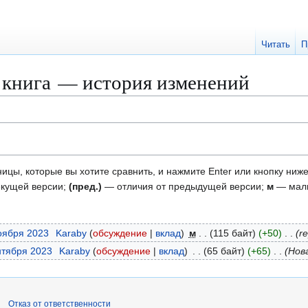
Читать
П
 книга — история изменений
ицы, которые вы хотите сравнить, и нажмите Enter или кнопку ниже
екущей версии;
(пред.)
— отличия от предыдущей версии;
м
— малы
ноября 2023
Karaby
обсуждение
вклад
м
115 байт
+50
re
нтября 2023
Karaby
обсуждение
вклад
65 байт
+65
Нов
Отказ от ответственности