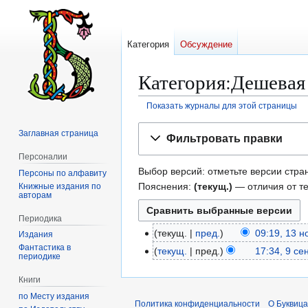
Категория
Обсуждение
Категория:Дешевая
Показать журналы для этой страницы
Перейти
Перейти
Заглавная страница
Фильтровать правки
к
к
Персоналии
навигации
поиску
Выбор версий: отметьте версии стран
Персоны по алфавиту
Пояснения:
(текущ.)
— отличия от т
Книжные издания по
авторам
Периодика
текущ.
пред.
09:19, 13 
1
Издания
Фантастика в
3
текущ.
пред.
17:34, 9 се
9
периодике
н
с
о
Книги
е
я
по Месту издания
н
Политика конфиденциальности
О Буквица