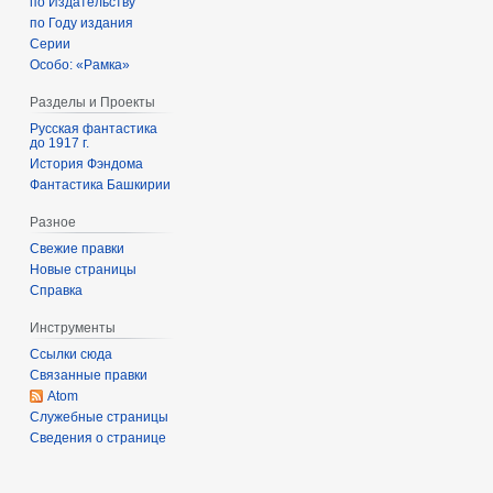
б
по Издательству
т
по Году издания
р
я
Серии
я
б
Особо: «Рамка»
2
р
0
Разделы и Проекты
я
2
2
Русская фантастика
до 1917 г.
3
0
История Фэндома
2
Фантастика Башкирии
3
Разное
Свежие правки
Новые страницы
Справка
Инструменты
Ссылки сюда
Связанные правки
Atom
Служебные страницы
Сведения о странице