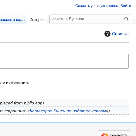
Создать учётную запись
Войти
П
росмотр кода
История
о
и
Справка
с
к
.
е изменения.
placed from biblio app
ая страница: «
Категория:Книги по издательствам
»