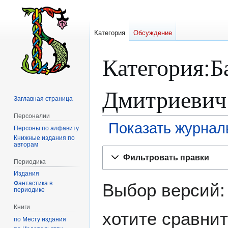
Категория
Обсуждение
Категория:Б
Дмитриевич
Заглавная страница
Персоналии
Показать журнал
Персоны по алфавиту
Книжные издания по
авторам
Перейти
Перейти
Фильтровать правки
к
к
Периодика
навигации
поиску
Издания
Фантастика в
Выбор версий:
периодике
Книги
хотите сравнит
по Месту издания