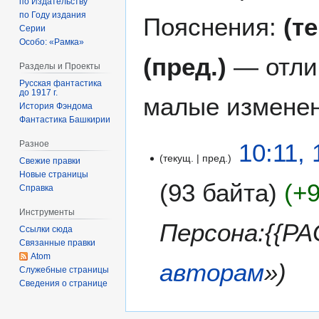
по Издательству
по Году издания
Пояснения:
(т
Серии
Особо: «Рамка»
(пред.)
— отли
Разделы и Проекты
Русская фантастика
до 1917 г.
малые изменен
История Фэндома
Фантастика Башкирии
1
10:11,
Разное
текущ.
пред.
3
Свежие правки
с
Новые страницы
93 байта
+
Справка
е
н
Инструменты
т
Персона:{{P
Ссылки сюда
я
Связанные правки
б
Atom
авторам
»
р
Служебные страницы
Сведения о странице
я
2
0