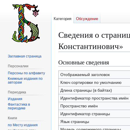
Категория
Обсуждение
Сведения о страни
Константинович»
Заглавная страница
Основные сведения
Перейти
Перейти
Персоналии
к
к
Персоны по алфавиту
навигации
поиску
Отображаемый заголовок
Книжные издания по
Ключ сортировки по умолчанию
авторам
Длина страницы (в байтах)
Периодика
Идентификатор пространства имён
Издания
Фантастика в
Пространство имён
периодике
Идентификатор страницы
Книги
Язык страницы
по Месту издания
Модель содержимого страницы