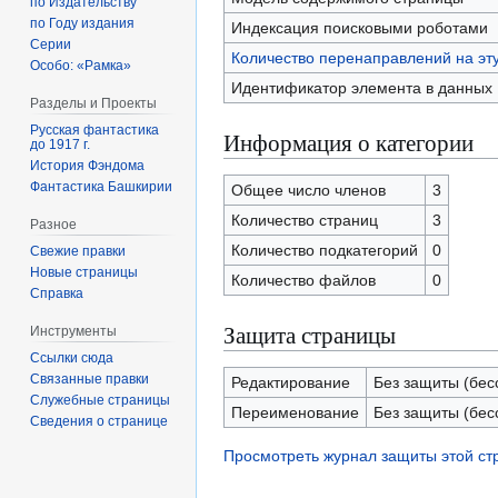
по Издательству
по Году издания
Индексация поисковыми роботами
Серии
Количество перенаправлений на эт
Особо: «Рамка»
Идентификатор элемента в данных
Разделы и Проекты
Русская фантастика
Информация о категории
до 1917 г.
История Фэндома
Фантастика Башкирии
Общее число членов
3
Количество страниц
3
Разное
Количество подкатегорий
0
Свежие правки
Новые страницы
Количество файлов
0
Справка
Защита страницы
Инструменты
Ссылки сюда
Связанные правки
Редактирование
Без защиты (бес
Служебные страницы
Переименование
Без защиты (бес
Сведения о странице
Просмотреть журнал защиты этой с