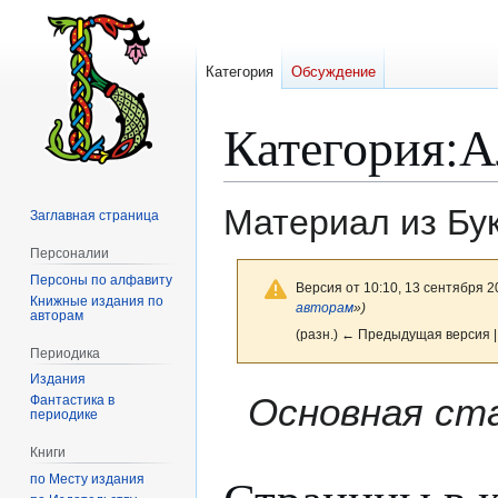
Категория
Обсуждение
Категория
:
А
Материал из Бу
Заглавная страница
Персоналии
Персоны по алфавиту
Версия от 10:10, 13 сентября 2
Книжные издания по
авторам
»)
авторам
(разн.) ← Предыдущая версия |
Периодика
Издания
Перейти
Перейти
Основная ст
Фантастика в
периодике
к
к
навигации
поиску
Книги
по Месту издания