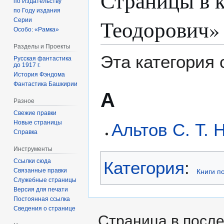
Страницы в к
по Издательству
по Году издания
Теодорович»
Серии
Особо: «Рамка»
Разделы и Проекты
Эта категория
Русская фантастика
до 1917 г.
История Фэндома
Фантастика Башкирии
А
Разное
Свежие правки
Новые страницы
Альтов С. Т. 
Справка
Инструменты
Ссылки сюда
Категория
:
Связанные правки
Книги п
Служебные страницы
Версия для печати
Постоянная ссылка
Сведения о странице
Страница в после