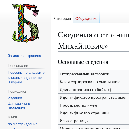
Категория
Обсуждение
Сведения о страни
Михайлович»
Заглавная страница
Основные сведения
Перейти
Перейти
Персоналии
к
к
Персоны по алфавиту
навигации
поиску
Отображаемый заголовок
Книжные издания по
Ключ сортировки по умолчанию
авторам
Длина страницы (в байтах)
Периодика
Идентификатор пространства имён
Издания
Фантастика в
Пространство имён
периодике
Идентификатор страницы
Книги
Язык страницы
по Месту издания
Модель содержимого страницы