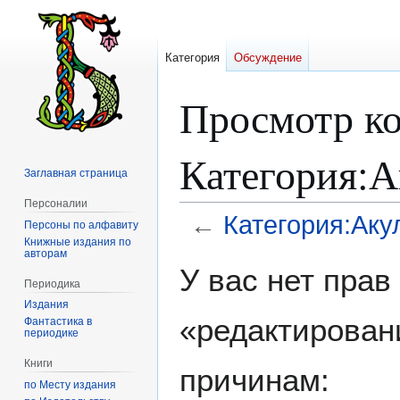
Категория
Обсуждение
Просмотр ко
Категория:
Заглавная страница
Персоналии
←
Категория:Аку
Персоны по алфавиту
Книжные издания по
авторам
Перейти
Перейти
У вас нет пра
к
к
Периодика
навигации
поиску
Издания
«редактирован
Фантастика в
периодике
Книги
причинам:
по Месту издания