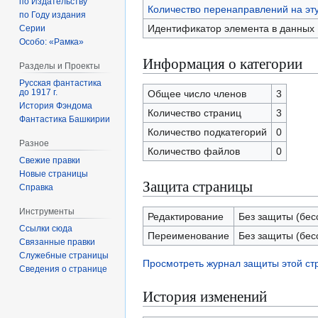
по Издательству
Количество перенаправлений на эт
по Году издания
Идентификатор элемента в данных
Серии
Особо: «Рамка»
Информация о категории
Разделы и Проекты
Русская фантастика
до 1917 г.
Общее число членов
3
История Фэндома
Количество страниц
3
Фантастика Башкирии
Количество подкатегорий
0
Разное
Количество файлов
0
Свежие правки
Новые страницы
Защита страницы
Справка
Инструменты
Редактирование
Без защиты (бес
Ссылки сюда
Переименование
Без защиты (бес
Связанные правки
Служебные страницы
Просмотреть журнал защиты этой с
Сведения о странице
История изменений