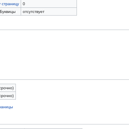
у страницу
0
 Буквицы
отсутствует
срочно)
срочно)
траницы