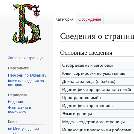
Категория
Обсуждение
Сведения о страни
Основные сведения
Перейти
Перейти
к
к
Заглавная страница
навигации
поиску
Отображаемый заголовок
Персоналии
Ключ сортировки по умолчанию
Персоны по алфавиту
Книжные издания по
Длина страницы (в байтах)
авторам
Идентификатор пространства имён
Периодика
Пространство имён
Издания
Идентификатор страницы
Фантастика в
периодике
Язык страницы
Модель содержимого страницы
Книги
по Месту издания
Индексация поисковыми роботами