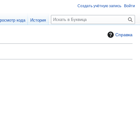
Создать учётную запись
Войти
П
росмотр кода
История
о
и
Справка
с
к