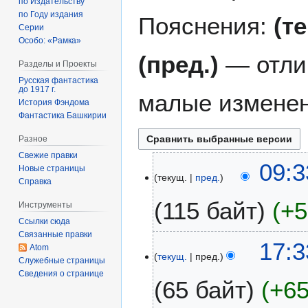
по Издательству
по Году издания
Пояснения:
(т
Серии
Особо: «Рамка»
(пред.)
— отли
Разделы и Проекты
Русская фантастика
до 1917 г.
малые изменен
История Фэндома
Фантастика Башкирии
Разное
Свежие правки
1
09:3
Новые страницы
текущ.
пред.
3
Справка
н
115 байт
+5
Инструменты
о
Ссылки сюда
я
Связанные правки
б
9
17:3
Atom
р
текущ.
пред.
с
Служебные страницы
я
е
Сведения о странице
65 байт
+6
2
н
0
т