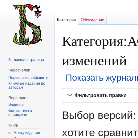
Категория
Обсуждение
Категория:
изменений
Заглавная страница
Персоналии
Показать журнал
Персоны по алфавиту
Книжные издания по
авторам
Перейти
Перейти
Фильтровать правки
к
к
Периодика
навигации
поиску
Издания
Фантастика в
Выбор версий:
периодике
Книги
хотите сравнит
по Месту издания