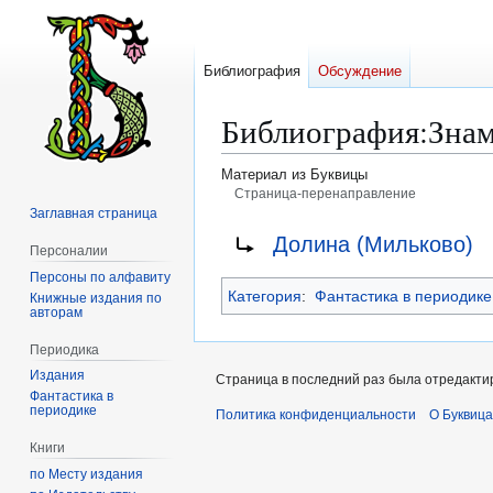
Библиография
Обсуждение
Библиография
:
Знам
Материал из Буквицы
Страница-перенаправление
Заглавная страница
Перейти
Перейти
Перенаправление на:
Долина (Мильково)
Персоналии
к
к
Персоны по алфавиту
навигации
поиску
Категория
:
Фантастика в периодике
Книжные издания по
авторам
Периодика
Издания
Страница в последний раз была отредактир
Фантастика в
периодике
Политика конфиденциальности
О Буквица
Книги
по Месту издания