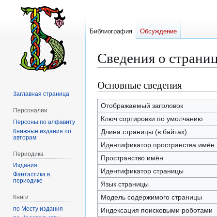
Библиография
Обсуждение
Сведения о страниц
Основные сведения
Перейти
Перейти
к
к
Заглавная страница
навигации
поиску
Отображаемый заголовок
Персоналии
Ключ сортировки по умолчанию
Персоны по алфавиту
Книжные издания по
Длина страницы (в байтах)
авторам
Идентификатор пространства имён
Периодика
Пространство имён
Издания
Идентификатор страницы
Фантастика в
периодике
Язык страницы
Модель содержимого страницы
Книги
по Месту издания
Индексация поисковыми роботами