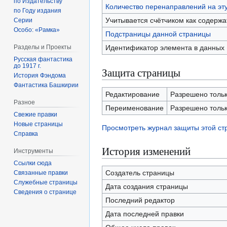
по Издательству
Количество перенаправлений на эт
по Году издания
Учитывается счётчиком как содерж
Серии
Особо: «Рамка»
Подстраницы данной страницы
Идентификатор элемента в данных
Разделы и Проекты
Русская фантастика
до 1917 г.
Защита страницы
История Фэндома
Фантастика Башкирии
Редактирование
Разрешено только
Разное
Переименование
Разрешено только
Свежие правки
Новые страницы
Просмотреть журнал защиты этой с
Справка
История изменений
Инструменты
Ссылки сюда
Создатель страницы
Связанные правки
Служебные страницы
Дата создания страницы
Сведения о странице
Последний редактор
Дата последней правки