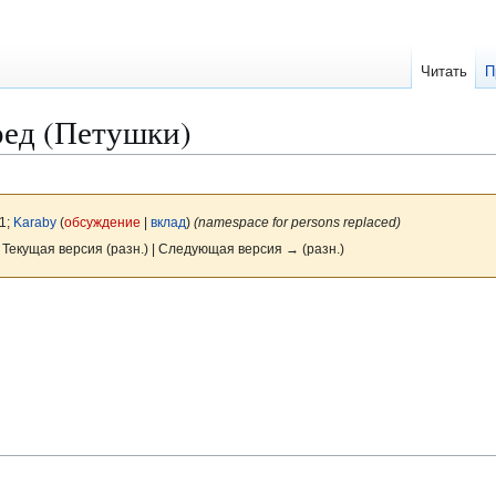
Читать
П
ед (Петушки)
1;
Karaby
(
обсуждение
|
вклад
)
(namespace for persons replaced)
 Текущая версия (разн.) | Следующая версия → (разн.)