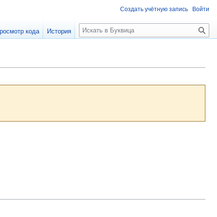
Создать учётную запись
Войти
П
росмотр кода
История
о
и
с
к