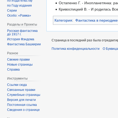
по Издательству
Остапенко Г. - Инопланетянка: рас
по Году издания
Кривоспицкий В. - И родилась Всел
Серии
Особо: «Рамка»
Категория
:
Фантастика в периодике
Разделы и Проекты
Русская фантастика
до 1917 г.
История Фэндома
Страница в последний раз была отредактир
Фантастика Башкирии
Политика конфиденциальности
О Буквица
Разное
Свежие правки
Новые страницы
Справка
Инструменты
Ссылки сюда
Связанные правки
Служебные страницы
Версия для печати
Постоянная ссылка
Сведения о странице