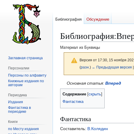
Библиография
Обсуждение
Библиография
:
Впер
Материал из Буквицы
Заглавная страница
Версия от 17:30, 15 ноября 202
(
разн.
)
← Предыдущая версия
|
Персоналии
Персоны по алфавиту
Книжные издания по
Перейти
Перейти
Основная статья:
Вперед
авторам
к
к
Содержание
Периодика
навигации
поиску
Фантастика
Издания
Фантастика в
периодике
Фантастика
Книги
Составитель:
В.Колядин
по Месту издания