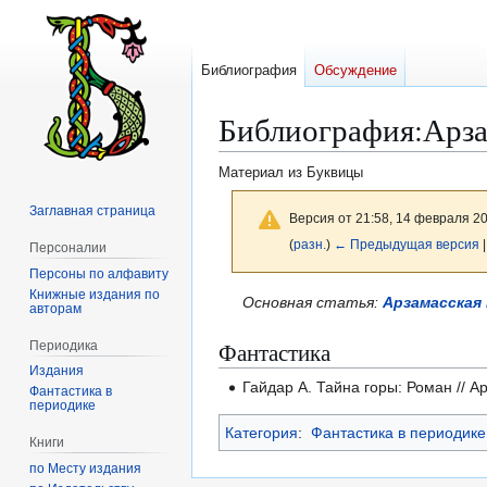
Библиография
Обсуждение
Библиография
:
Арза
Материал из Буквицы
Заглавная страница
Версия от 21:58, 14 февраля 2
(
разн.
)
← Предыдущая версия
|
Персоналии
Персоны по алфавиту
Книжные издания по
Перейти
Перейти
Основная статья:
Арзамасская
авторам
к
к
Фантастика
Периодика
навигации
поиску
Издания
Гайдар А. Тайна горы: Роман // А
Фантастика в
периодике
Категория
:
Фантастика в периодике
Книги
по Месту издания