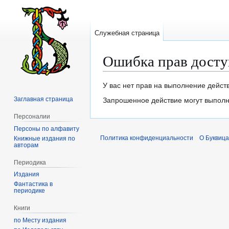
Служебная страница
Ошибка прав досту
Перейти
Перейти
У вас нет прав на выполнение дейст
к
к
Заглавная страница
Запрошенное действие могут выполня
навигации
поиску
Персоналии
Персоны по алфавиту
Политика конфиденциальности
О Буквица
Книжные издания по
авторам
Периодика
Издания
Фантастика в
периодике
Книги
по Месту издания