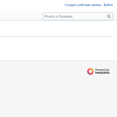
Создать учётную запись
Войти
П
о
и
с
к