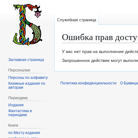
Служебная страница
Ошибка прав досту
Перейти
Перейти
У вас нет прав на выполнение дейст
к
к
Заглавная страница
Запрошенное действие могут выполня
навигации
поиску
Персоналии
Персоны по алфавиту
Политика конфиденциальности
О Буквица
Книжные издания по
авторам
Периодика
Издания
Фантастика в
периодике
Книги
по Месту издания