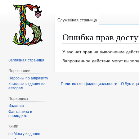
Служебная страница
Ошибка прав досту
Перейти
Перейти
У вас нет прав на выполнение дейст
к
к
Заглавная страница
Запрошенное действие могут выполня
навигации
поиску
Персоналии
Персоны по алфавиту
Политика конфиденциальности
О Буквица
Книжные издания по
авторам
Периодика
Издания
Фантастика в
периодике
Книги
по Месту издания