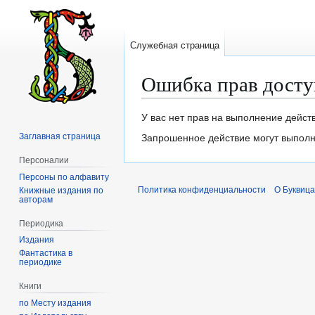
Служебная страница
Ошибка прав досту
Перейти
Перейти
У вас нет прав на выполнение дейст
к
к
Заглавная страница
Запрошенное действие могут выполня
навигации
поиску
Персоналии
Персоны по алфавиту
Политика конфиденциальности
О Буквица
Книжные издания по
авторам
Периодика
Издания
Фантастика в
периодике
Книги
по Месту издания