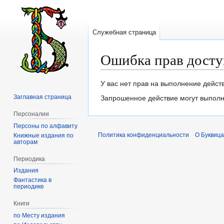
Служебная страница
Ошибка прав досту
Перейти
Перейти
У вас нет прав на выполнение дейст
к
к
Заглавная страница
Запрошенное действие могут выполня
навигации
поиску
Персоналии
Персоны по алфавиту
Политика конфиденциальности
О Буквица
Книжные издания по
авторам
Периодика
Издания
Фантастика в
периодике
Книги
по Месту издания