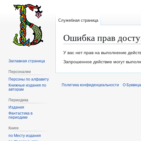
Служебная страница
Ошибка прав досту
Перейти
Перейти
У вас нет прав на выполнение дейст
к
к
Заглавная страница
Запрошенное действие могут выполня
навигации
поиску
Персоналии
Персоны по алфавиту
Политика конфиденциальности
О Буквица
Книжные издания по
авторам
Периодика
Издания
Фантастика в
периодике
Книги
по Месту издания