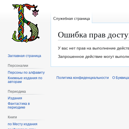
Служебная страница
Ошибка прав досту
Перейти
Перейти
У вас нет прав на выполнение дейст
к
к
Заглавная страница
Запрошенное действие могут выполня
навигации
поиску
Персоналии
Персоны по алфавиту
Политика конфиденциальности
О Буквица
Книжные издания по
авторам
Периодика
Издания
Фантастика в
периодике
Книги
по Месту издания