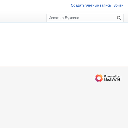
Создать учётную запись
Войти
П
о
и
с
к