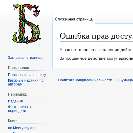
Служебная страница
Ошибка прав досту
Перейти
Перейти
У вас нет прав на выполнение дейст
к
к
Заглавная страница
Запрошенное действие могут выполня
навигации
поиску
Персоналии
Персоны по алфавиту
Политика конфиденциальности
О Буквица
Книжные издания по
авторам
Периодика
Издания
Фантастика в
периодике
Книги
по Месту издания