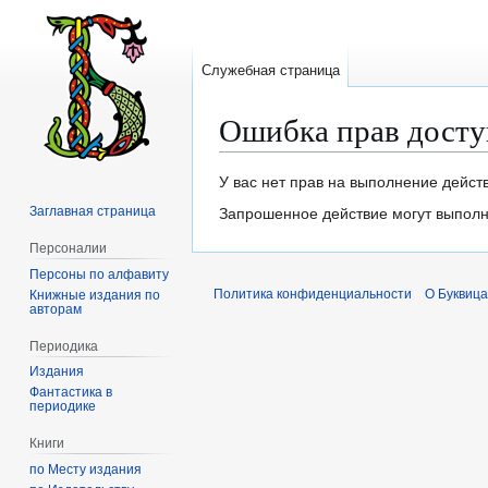
Служебная страница
Ошибка прав досту
Перейти
Перейти
У вас нет прав на выполнение дейст
к
к
Заглавная страница
Запрошенное действие могут выполня
навигации
поиску
Персоналии
Персоны по алфавиту
Политика конфиденциальности
О Буквица
Книжные издания по
авторам
Периодика
Издания
Фантастика в
периодике
Книги
по Месту издания