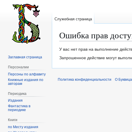
Служебная страница
Ошибка прав досту
Перейти
Перейти
У вас нет прав на выполнение дейст
к
к
Заглавная страница
Запрошенное действие могут выполня
навигации
поиску
Персоналии
Персоны по алфавиту
Политика конфиденциальности
О Буквица
Книжные издания по
авторам
Периодика
Издания
Фантастика в
периодике
Книги
по Месту издания