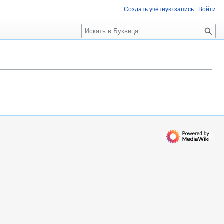
Создать учётную запись
Войти
П
о
и
с
к