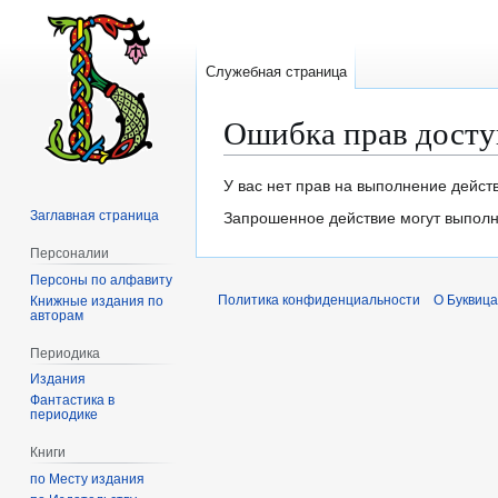
Служебная страница
Ошибка прав досту
Перейти
Перейти
У вас нет прав на выполнение дейст
к
к
Заглавная страница
Запрошенное действие могут выполня
навигации
поиску
Персоналии
Персоны по алфавиту
Политика конфиденциальности
О Буквица
Книжные издания по
авторам
Периодика
Издания
Фантастика в
периодике
Книги
по Месту издания