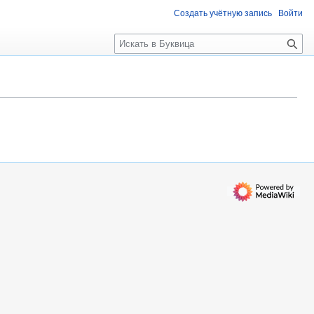
Создать учётную запись
Войти
П
о
и
с
к