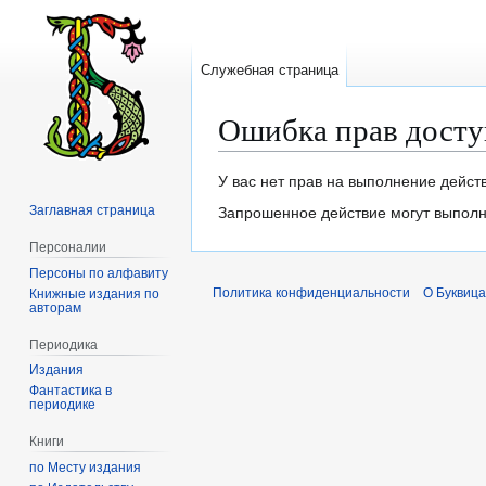
Служебная страница
Ошибка прав досту
Перейти
Перейти
У вас нет прав на выполнение дейст
к
к
Заглавная страница
Запрошенное действие могут выполня
навигации
поиску
Персоналии
Персоны по алфавиту
Политика конфиденциальности
О Буквица
Книжные издания по
авторам
Периодика
Издания
Фантастика в
периодике
Книги
по Месту издания