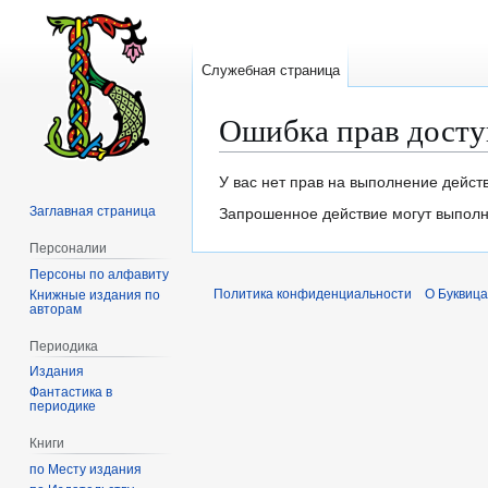
Служебная страница
Ошибка прав досту
Перейти
Перейти
У вас нет прав на выполнение дейст
к
к
Заглавная страница
Запрошенное действие могут выполня
навигации
поиску
Персоналии
Персоны по алфавиту
Политика конфиденциальности
О Буквица
Книжные издания по
авторам
Периодика
Издания
Фантастика в
периодике
Книги
по Месту издания