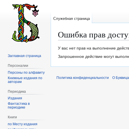
Служебная страница
Ошибка прав досту
Перейти
Перейти
У вас нет прав на выполнение дейст
к
к
Заглавная страница
Запрошенное действие могут выполня
навигации
поиску
Персоналии
Персоны по алфавиту
Политика конфиденциальности
О Буквица
Книжные издания по
авторам
Периодика
Издания
Фантастика в
периодике
Книги
по Месту издания