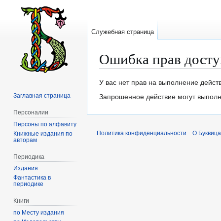
Служебная страница
Ошибка прав досту
Перейти
Перейти
У вас нет прав на выполнение дейст
к
к
Заглавная страница
Запрошенное действие могут выполня
навигации
поиску
Персоналии
Персоны по алфавиту
Политика конфиденциальности
О Буквица
Книжные издания по
авторам
Периодика
Издания
Фантастика в
периодике
Книги
по Месту издания