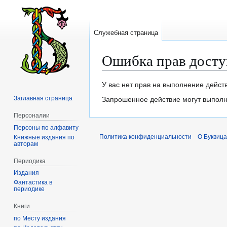
Служебная страница
Ошибка прав досту
Перейти
Перейти
У вас нет прав на выполнение дейст
к
к
Заглавная страница
Запрошенное действие могут выполня
навигации
поиску
Персоналии
Персоны по алфавиту
Политика конфиденциальности
О Буквица
Книжные издания по
авторам
Периодика
Издания
Фантастика в
периодике
Книги
по Месту издания