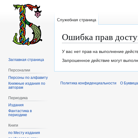
Служебная страница
Ошибка прав досту
Перейти
Перейти
У вас нет прав на выполнение дейст
к
к
Заглавная страница
Запрошенное действие могут выполня
навигации
поиску
Персоналии
Персоны по алфавиту
Политика конфиденциальности
О Буквица
Книжные издания по
авторам
Периодика
Издания
Фантастика в
периодике
Книги
по Месту издания