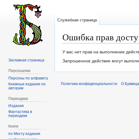
Служебная страница
Ошибка прав досту
Перейти
Перейти
У вас нет прав на выполнение дейст
к
к
Заглавная страница
Запрошенное действие могут выполня
навигации
поиску
Персоналии
Персоны по алфавиту
Политика конфиденциальности
О Буквица
Книжные издания по
авторам
Периодика
Издания
Фантастика в
периодике
Книги
по Месту издания