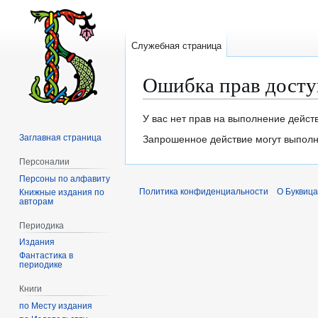
Служебная страница
Ошибка прав досту
Перейти
Перейти
У вас нет прав на выполнение дейст
к
к
Заглавная страница
Запрошенное действие могут выполня
навигации
поиску
Персоналии
Персоны по алфавиту
Политика конфиденциальности
О Буквица
Книжные издания по
авторам
Периодика
Издания
Фантастика в
периодике
Книги
по Месту издания