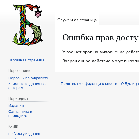
Служебная страница
Ошибка прав досту
Перейти
Перейти
У вас нет прав на выполнение дейст
к
к
Заглавная страница
Запрошенное действие могут выполня
навигации
поиску
Персоналии
Персоны по алфавиту
Политика конфиденциальности
О Буквица
Книжные издания по
авторам
Периодика
Издания
Фантастика в
периодике
Книги
по Месту издания