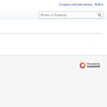
Создать учётную запись
Войти
П
о
и
с
к