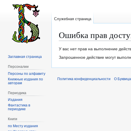
Служебная страница
Ошибка прав досту
Перейти
Перейти
У вас нет прав на выполнение дейст
к
к
Заглавная страница
Запрошенное действие могут выполня
навигации
поиску
Персоналии
Персоны по алфавиту
Политика конфиденциальности
О Буквица
Книжные издания по
авторам
Периодика
Издания
Фантастика в
периодике
Книги
по Месту издания