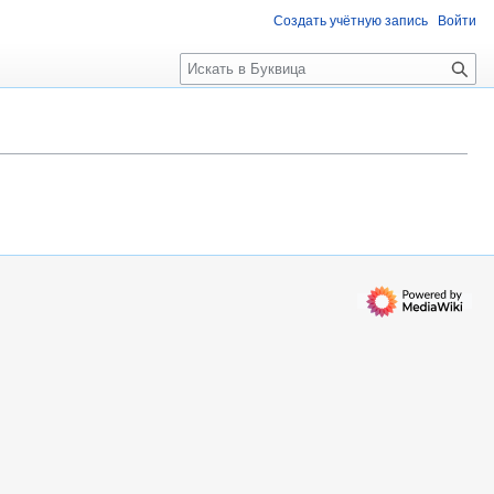
Создать учётную запись
Войти
П
о
и
с
к