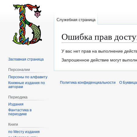
Служебная страница
Ошибка прав досту
Перейти
Перейти
У вас нет прав на выполнение дейст
к
к
Заглавная страница
Запрошенное действие могут выполня
навигации
поиску
Персоналии
Персоны по алфавиту
Политика конфиденциальности
О Буквица
Книжные издания по
авторам
Периодика
Издания
Фантастика в
периодике
Книги
по Месту издания