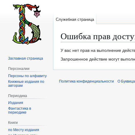
Служебная страница
Ошибка прав досту
Перейти
Перейти
У вас нет прав на выполнение дейст
к
к
Заглавная страница
Запрошенное действие могут выполня
навигации
поиску
Персоналии
Персоны по алфавиту
Политика конфиденциальности
О Буквица
Книжные издания по
авторам
Периодика
Издания
Фантастика в
периодике
Книги
по Месту издания