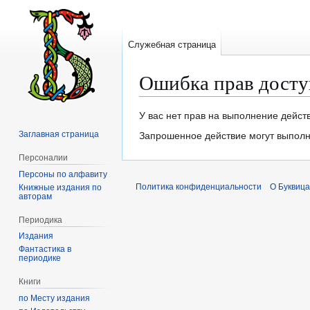
Служебная страница
Ошибка прав досту
Перейти
Перейти
У вас нет прав на выполнение дейст
к
к
Заглавная страница
Запрошенное действие могут выполня
навигации
поиску
Персоналии
Персоны по алфавиту
Политика конфиденциальности
О Буквица
Книжные издания по
авторам
Периодика
Издания
Фантастика в
периодике
Книги
по Месту издания