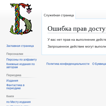
Служебная страница
Ошибка прав досту
Перейти
Перейти
У вас нет прав на выполнение дейст
к
к
Заглавная страница
Запрошенное действие могут выполня
навигации
поиску
Персоналии
Персоны по алфавиту
Политика конфиденциальности
О Буквица
Книжные издания по
авторам
Периодика
Издания
Фантастика в
периодике
Книги
по Месту издания