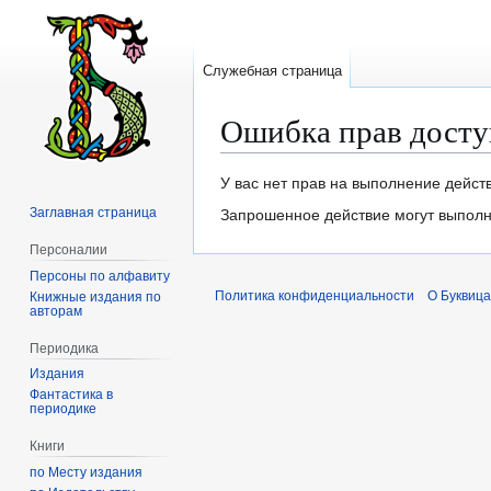
Служебная страница
Ошибка прав досту
Перейти
Перейти
У вас нет прав на выполнение дейст
к
к
Заглавная страница
Запрошенное действие могут выполня
навигации
поиску
Персоналии
Персоны по алфавиту
Политика конфиденциальности
О Буквица
Книжные издания по
авторам
Периодика
Издания
Фантастика в
периодике
Книги
по Месту издания