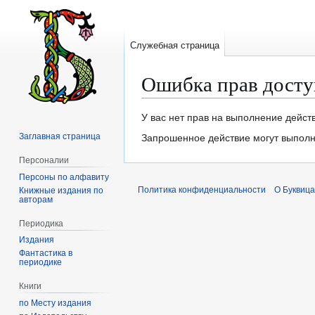
Служебная страница
Ошибка прав досту
Перейти
Перейти
У вас нет прав на выполнение дейст
к
к
Заглавная страница
Запрошенное действие могут выполня
навигации
поиску
Персоналии
Персоны по алфавиту
Политика конфиденциальности
О Буквица
Книжные издания по
авторам
Периодика
Издания
Фантастика в
периодике
Книги
по Месту издания