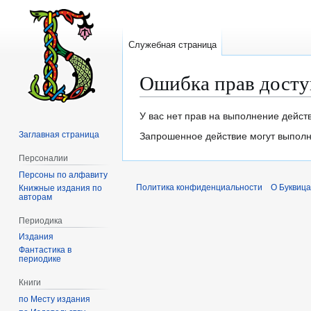
Служебная страница
Ошибка прав досту
Перейти
Перейти
У вас нет прав на выполнение дейст
к
к
Заглавная страница
Запрошенное действие могут выполня
навигации
поиску
Персоналии
Персоны по алфавиту
Политика конфиденциальности
О Буквица
Книжные издания по
авторам
Периодика
Издания
Фантастика в
периодике
Книги
по Месту издания