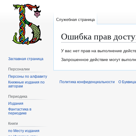
Служебная страница
Ошибка прав досту
Перейти
Перейти
У вас нет прав на выполнение дейст
к
к
Заглавная страница
Запрошенное действие могут выполня
навигации
поиску
Персоналии
Персоны по алфавиту
Политика конфиденциальности
О Буквица
Книжные издания по
авторам
Периодика
Издания
Фантастика в
периодике
Книги
по Месту издания