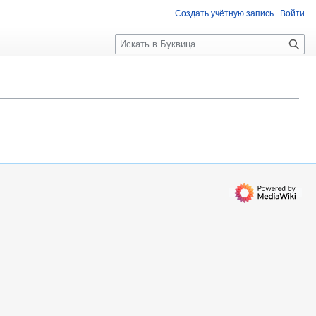
Создать учётную запись
Войти
П
о
и
с
к