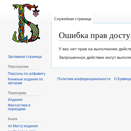
Служебная страница
Ошибка прав досту
Перейти
Перейти
У вас нет прав на выполнение дейст
к
к
Заглавная страница
Запрошенное действие могут выполня
навигации
поиску
Персоналии
Персоны по алфавиту
Политика конфиденциальности
О Буквица
Книжные издания по
авторам
Периодика
Издания
Фантастика в
периодике
Книги
по Месту издания