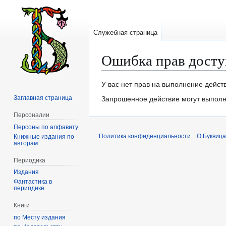
Служебная страница
Ошибка прав досту
Перейти
Перейти
У вас нет прав на выполнение дейст
к
к
Заглавная страница
Запрошенное действие могут выполня
навигации
поиску
Персоналии
Персоны по алфавиту
Политика конфиденциальности
О Буквица
Книжные издания по
авторам
Периодика
Издания
Фантастика в
периодике
Книги
по Месту издания