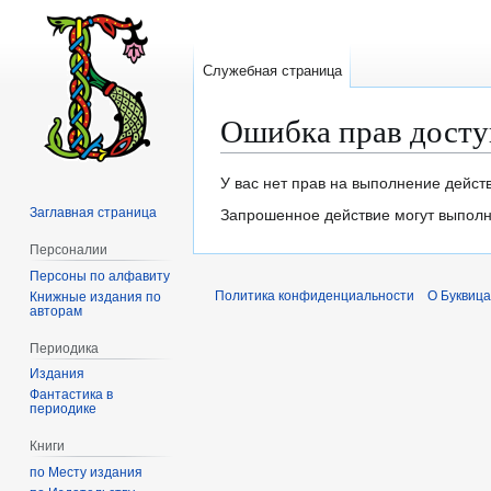
Служебная страница
Ошибка прав досту
Перейти
Перейти
У вас нет прав на выполнение дейст
к
к
Заглавная страница
Запрошенное действие могут выполня
навигации
поиску
Персоналии
Персоны по алфавиту
Политика конфиденциальности
О Буквица
Книжные издания по
авторам
Периодика
Издания
Фантастика в
периодике
Книги
по Месту издания