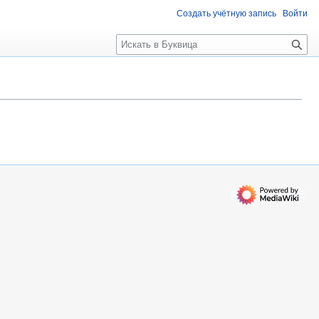
Создать учётную запись
Войти
П
о
и
с
к