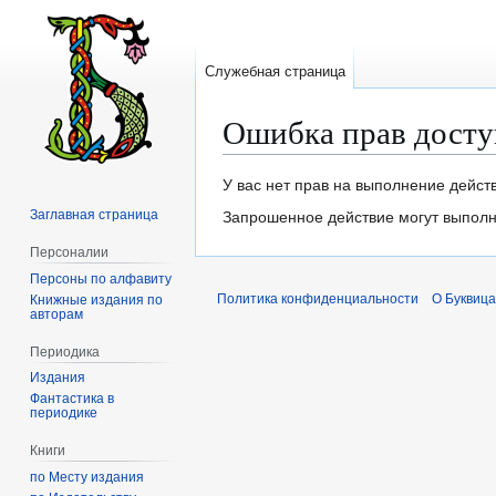
Служебная страница
Ошибка прав досту
Перейти
Перейти
У вас нет прав на выполнение дейст
к
к
Заглавная страница
Запрошенное действие могут выполня
навигации
поиску
Персоналии
Персоны по алфавиту
Политика конфиденциальности
О Буквица
Книжные издания по
авторам
Периодика
Издания
Фантастика в
периодике
Книги
по Месту издания