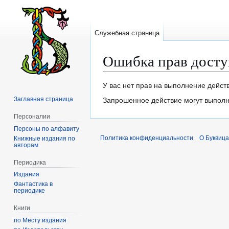
Служебная страница
Ошибка прав досту
Перейти
Перейти
У вас нет прав на выполнение дейст
к
к
Заглавная страница
Запрошенное действие могут выполня
навигации
поиску
Персоналии
Персоны по алфавиту
Политика конфиденциальности
О Буквица
Книжные издания по
авторам
Периодика
Издания
Фантастика в
периодике
Книги
по Месту издания