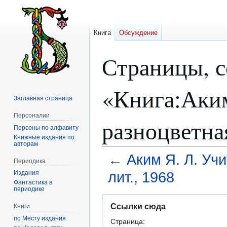
Книга
Обсуждение
Страницы, 
«Книга:Аким
Заглавная страница
Персоналии
разноцветная
Персоны по алфавиту
Книжные издания по
авторам
←
Аким Я. Л. Учи
Периодика
лит., 1968
Издания
Фантастика в
периодике
Перейти
Перейти
Ссылки сюда
Книги
к
к
по Месту издания
Страница:
навигации
поиску