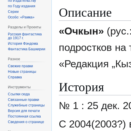
по Издательству
Описание
по Году издания
Серии
Особо: «Рамка»
«Очкын»
(рус.
Разделы и Проекты
Русская фантастика
до 1917 г.
подростков на 
История Фэндома
Фантастика Башкирии
Разное
«Редакция „Кы
Свежие правки
Новые страницы
Справка
История
Инструменты
Ссылки сюда
Связанные правки
№ 1 : 25 дек. 2
Служебные страницы
Версия для печати
Постоянная ссылка
С 2004(2003?)
Сведения о странице