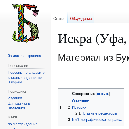
Статья
Обсуждение
Искра (Уфа, 
Материал из Бу
Заглавная страница
Персоналии
Персоны по алфавиту
Перейти
Перейти
Книжные издания по
к
к
авторам
навигации
поиску
Периодика
Содержание
Издания
1
Описание
Фантастика в
[
−
]
2
История
периодике
2.1
Главные редакторы
Книги
3
Библиографическая справка
по Месту издания